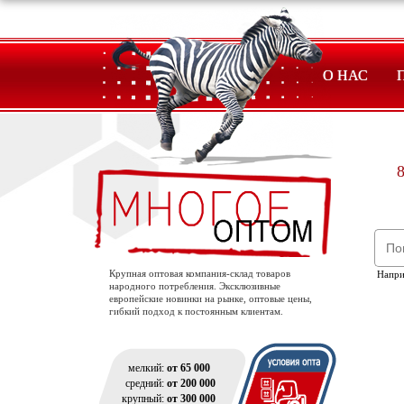
О НАС
8
Крупная оптовая компания-склад товаров
Напр
народного потребления. Эксклюзивные
европейские новинки на рынке, оптовые цены,
гибкий подход к постоянным клиентам.
мелкий:
от 65 000
средний:
от 200 000
крупный:
от 300 000