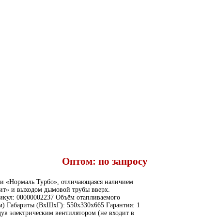
Оптом: по запросу
чи «Нормаль Турбо», отличающаяся наличием
цит» и выходом дымовой трубы вверх.
икул: 00000002237 Объём отапливаемого
м) Габариты (ВхШхГ): 550х330х665 Гарантия: 1
ув электрическим вентилятором (не входит в