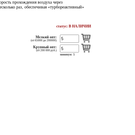
орость прохождения воздуха через
есколько раз, обеспечивая «турбореактивный»
статус: В НАЛИЧИИ
Мелкий опт:
(от 65000 до 200000)
Крупный опт:
(от 200 000 руб.)
минимум: 5