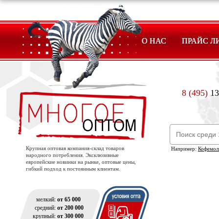
О НАС
ПРАЙС Л
8 (495)
13
Крупная оптовая компания-склад товаров
Например:
Кофемол
народного потребления. Эксклюзивные
европейские новинки на рынке, оптовые цены,
гибкий подход к постоянным клиентам.
мелкий:
от 65 000
средний:
от 200 000
крупный:
от 300 000