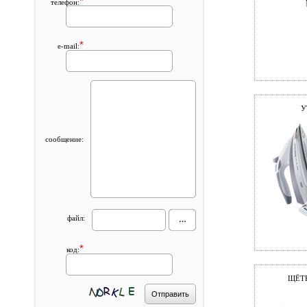
*
телефон:
*
e-mail:
У
сообщение:
файл:
*
код:
ЩЁТК