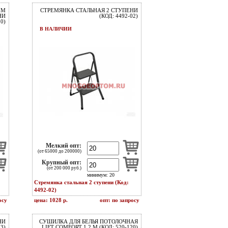
ЫМ
СТРЕМЯНКА СТАЛЬНАЯ 2 СТУПЕНИ
НИ
(КОД: 4492-02)
90)
В НАЛИЧИИ
Мелкий опт:
(от 65000 до 200000)
Крупный опт:
(от 200 000 руб.)
минимум: 20
Стремянка стальная 2 ступени (Код:
4492-02)
осу
цена: 1028 р.
опт: по запросу
НИ
СУШИЛКА ДЛЯ БЕЛЬЯ ПОТОЛОЧНАЯ
03)
LIFT COMFORT 1.2 М (КОД: 520-120)