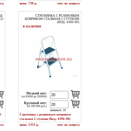
осу
цена: 730 р.
опт: по запросу
Д:
СТРЕМЯНКА С РЕЗИНОВЫМ
2)
КОВРИКОМ СТАЛЬНАЯ 2 СТУПЕНИ
(КОД: 4396-90)
В НАЛИЧИИ
Мелкий опт:
(от 65000 до 200000)
Крупный опт:
(от 200 000 руб.)
минимум: 20
3-
Стремянка с резиновым ковриком
стальная 2 ступени (Код: 4396-90)
осу
цена: 1353 р.
опт: по запросу