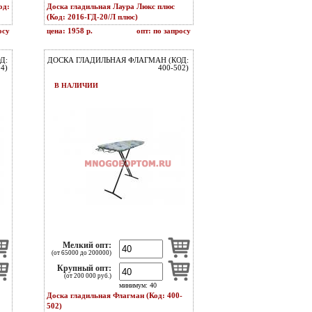
од:
Доска гладильная Лаура Люкс плюс
(Код: 2016-ГД-20/Л плюс)
осу
цена: 1958 р.
опт: по запросу
Д:
ДОСКА ГЛАДИЛЬНАЯ ФЛАГМАН (КОД:
4)
400-502)
В НАЛИЧИИ
Мелкий опт:
(от 65000 до 200000)
Крупный опт:
(от 200 000 руб.)
минимум: 40
Доска гладильная Флагман (Код: 400-
502)