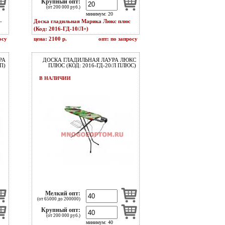
Крупный опт:
(от 200 000 руб.)
минимум: 20
-
Доска гладильная Марика Люкс плюс
(Код: 2016-ГД-10/Л+)
осу
цена: 2100 р.
опт: по запросу
РА
ДОСКА ГЛАДИЛЬНАЯ ЛАУРА ЛЮКС
П)
ПЛЮС (КОД: 2016-ГД-20/Л ПЛЮС)
В НАЛИЧИИ
Мелкий опт:
(от 65000 до 200000)
Крупный опт:
(от 200 000 руб.)
минимум: 40