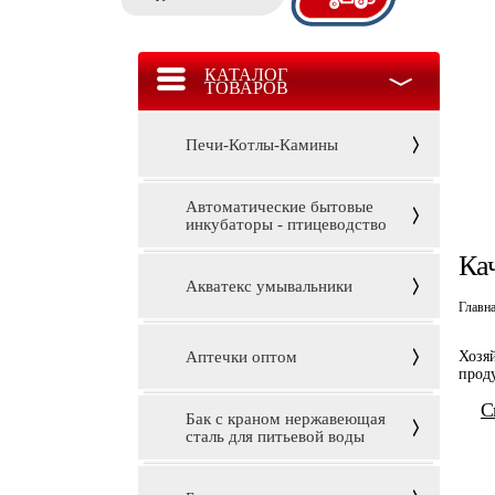
КАТАЛОГ
ТОВАРОВ
Печи-Котлы-Камины
Автоматические бытовые
инкубаторы - птицеводство
Ка
Акватекс умывальники
Главн
Аптечки оптом
Хозя
прод
С
Бак с краном нержавеющая
сталь для питьевой воды