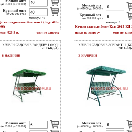
Мелкий опт:
(от 65000 до 200000)
Мелкий опт:
(от 65000 до 200000)
Крупный опт:
(от 200 000 руб.)
Крупный опт:
минимум: 40
(от 200 000 руб.)
Доска гладильная Флагман 2 (Код: 400-
минимум: 6
506)
Качели садовые Элит (Код: 2013-КД-
ена: 828.9 р.
опт: по запросу
цена: по запросу
опт: по запр
КАЧЕЛИ САДОВЫЕ РАНДЕВУ I (КОД:
КАЧЕЛИ САДОВЫЕ ЭЛЕГАНТ II (КО
2013-КД-1)
2011-КД-
В НАЛИЧИИ
В НАЛИЧИИ
Мелкий опт:
Мелкий опт:
(от 65000 до 200000)
(от 65000 до 200000)