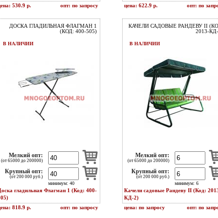
ена: 530.9 р.
опт: по запросу
цена: 622.9 р.
опт: по запр
ДОСКА ГЛАДИЛЬНАЯ ФЛАГМАН 1
КАЧЕЛИ САДОВЫЕ РАНДЕВУ II (КО
(КОД: 400-505)
2013-КД-
В НАЛИЧИИ
В НАЛИЧИИ
Мелкий опт:
Мелкий опт:
(от 65000 до 200000)
(от 65000 до 200000)
Крупный опт:
Крупный опт:
(от 200 000 руб.)
(от 200 000 руб.)
минимум: 40
минимум: 6
Доска гладильная Флагман 1 (Код: 400-
Качели садовые Рандеву II (Код: 201
505)
КД-2)
ена: 818.9 р.
опт: по запросу
цена: по запросу
опт: по запр