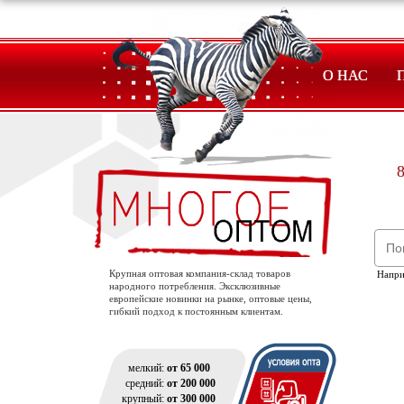
О НАС
8
Крупная оптовая компания-склад товаров
Напр
народного потребления. Эксклюзивные
европейские новинки на рынке, оптовые цены,
гибкий подход к постоянным клиентам.
мелкий:
от 65 000
средний:
от 200 000
крупный:
от 300 000