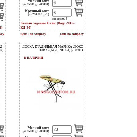
Мелкий опт:
(от 65000 до 200000)
Крупный опт:
(от 200 000 руб.)
минимум: 6
Качели садовые Оазис (Код: 2015-
3)
КД-30)
осу
цена: по запросу
опт: по запросу
Д:
ДОСКА ГЛАДИЛЬНАЯ МАРИКА ЛЮКС
5)
ПЛЮС (КОД: 2016-ГД-10/Л+)
В НАЛИЧИИ
Мелкий опт:
(от 65000 до 200000)