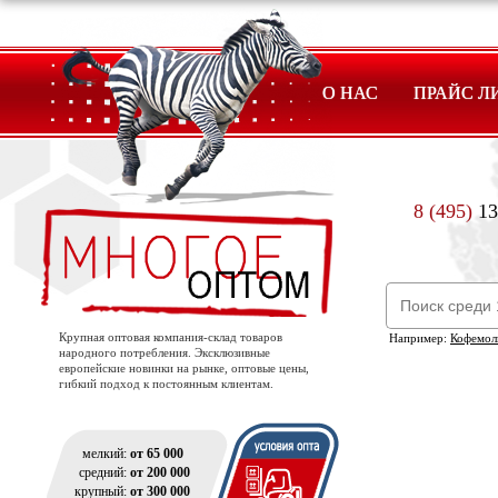
О НАС
ПРАЙС Л
8 (495)
13
Крупная оптовая компания-склад товаров
Например:
Кофемол
народного потребления. Эксклюзивные
европейские новинки на рынке, оптовые цены,
гибкий подход к постоянным клиентам.
мелкий:
от 65 000
средний:
от 200 000
крупный:
от 300 000