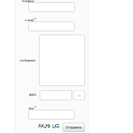
*
телефон:
*
e-mail:
сообщение:
файл:
*
код: