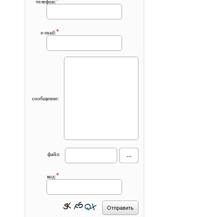
*
телефон:
*
e-mail:
сообщение:
файл:
*
код: