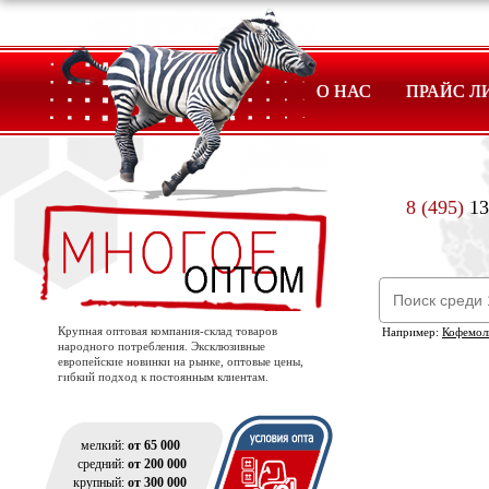
О НАС
ПРАЙС Л
8 (495)
13
Крупная оптовая компания-склад товаров
Например:
Кофемол
народного потребления. Эксклюзивные
европейские новинки на рынке, оптовые цены,
гибкий подход к постоянным клиентам.
мелкий:
от 65 000
средний:
от 200 000
крупный:
от 300 000