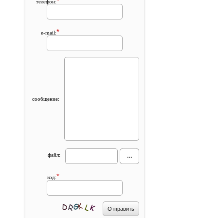
*
телефон:
*
e-mail:
сообщение:
файл:
*
код: