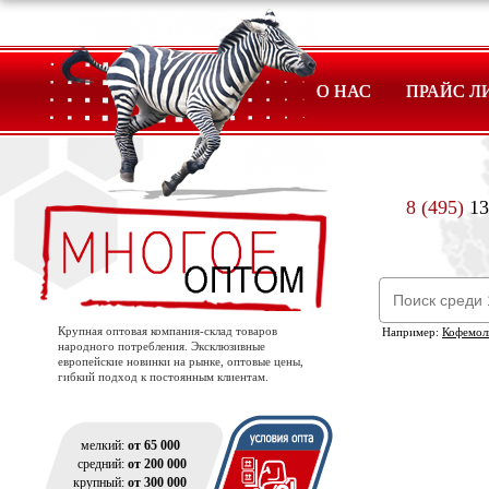
О НАС
ПРАЙС Л
8 (495)
13
Крупная оптовая компания-склад товаров
Например:
Кофемол
народного потребления. Эксклюзивные
европейские новинки на рынке, оптовые цены,
гибкий подход к постоянным клиентам.
мелкий:
от 65 000
средний:
от 200 000
крупный:
от 300 000