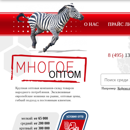
О НАС
ПРАЙС Л
8 (495)
13
Крупная оптовая компания-склад товаров
Например:
Кофемол
народного потребления. Эксклюзивные
европейские новинки на рынке, оптовые цены,
гибкий подход к постоянным клиентам.
мелкий:
от 65 000
средний:
от 200 000
крупный:
от 300 000