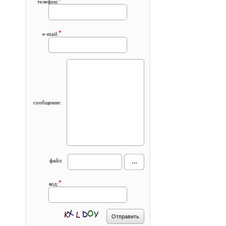
*
телефон:
*
e-mail:
сообщение:
файл:
*
код: