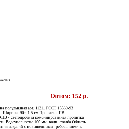
начения
Оптом: 152 p.
ина полульняная арт. 11211 ГОСТ 15530-93
м. Ширина: 90+-1,5 см Пропитка: ПВ -
КПВ - светопрочная комбинированная пропитка
и Водоупорность: 100 мм. водн. столба Область
ления изделий с повышенными требованиями к