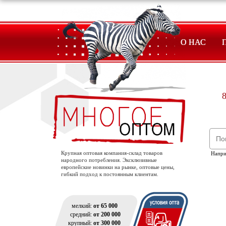
О НАС
8
Крупная оптовая компания-склад товаров
Напр
народного потребления. Эксклюзивные
европейские новинки на рынке, оптовые цены,
гибкий подход к постоянным клиентам.
мелкий:
от 65 000
средний:
от 200 000
крупный:
от 300 000