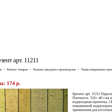
зент арт. 11211
ая
>
Каталог товаров
>
Палатки заводского производства
>
Ткани специального наз
а: 174 p.
Брезент арт. 11211 Парус
Плотность: 516+-40 г/кв.
водоупорная пропитка, С
повышенной водоупорност
применения:для изготов