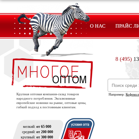
О НАС
ПРАЙС Л
8 (495)
13
Крупная оптовая компания-склад товаров
Например:
Кофемол
народного потребления. Эксклюзивные
европейские новинки на рынке, оптовые цены,
гибкий подход к постоянным клиентам.
мелкий:
от 65 000
средний:
от 200 000
крупный:
от 300 000