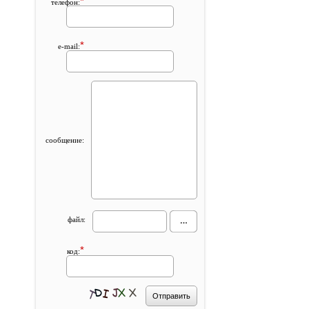
*
телефон:
*
e-mail:
сообщение:
файл:
*
код: