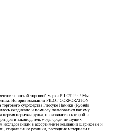
нтов японской торговой марки PILOT Pen! Мы
 ценам. История компании PILOT СORPORATION
а торгового судоходства Риосуке Намики (Ryosuki
лось ежедневно и помногу пользоваться как ему
 первая перьевая ручка, производство которой и
брендов и законодатель моды среди пишущих
ым исследованиям в ассортименте компании шариковые и
и, стирательные резинки, расходные материалы и