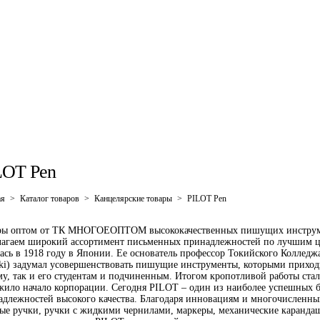
LOT Pen
ая
>
Каталог товаров
>
Канцелярские товары
>
PILOT Pen
ры оптом от ТК МНОГОЕОПТОМ высококачественных пишущих инструме
лагаем широкий ассортимент письменных принадлежностей по лучшим
ась в 1918 году в Японии. Ее основатель профессор Токийского Колледж
ki) задумал усовершенствовать пишущие инструменты, которыми приходи
у, так и его студентам и подчиненным. Итогом кропотливой работы стала
жило начало корпорации. Сегодня PILOT – один из наиболее успешных 
адлежностей высокого качества. Благодаря инновациям и многочисленн
вые ручки, ручки с жидкими чернилами, маркеры, механические карандаш