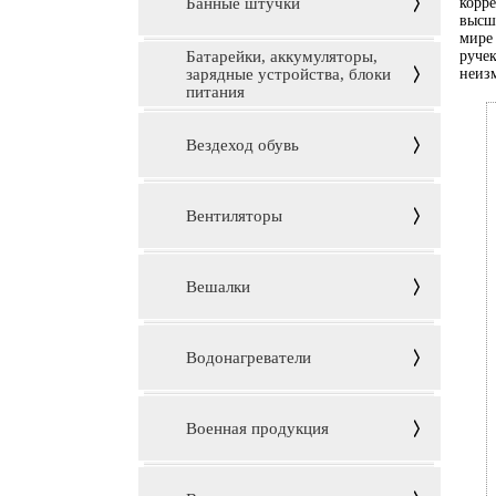
Банные штучки
корре
высш
мире
Батарейки, аккумуляторы,
руче
зарядные устройства, блоки
неиз
питания
Вездеход обувь
Вентиляторы
Вешалки
Водонагреватели
Военная продукция