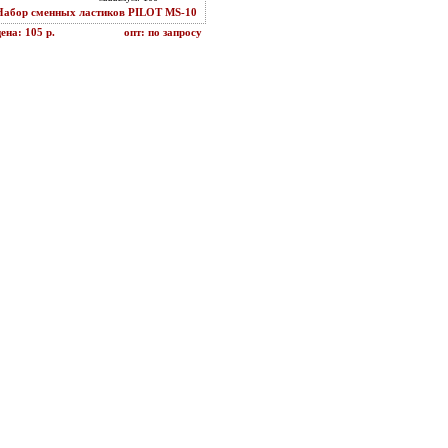
Набор сменных ластиков PILOT MS-10
ена: 105 р.
опт: по запросу