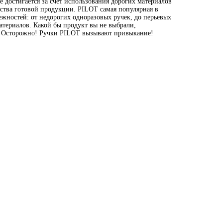
 достигается за счет использования дорогих материалов
ства готовой продукции. PILOT самая популярная в
жностей: от недорогих одноразовых ручек, до перьевых
териалов. Какой бы продукт вы не выбрали,
T. Осторожно! Ручки PILOT вызывают привыкание!