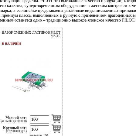
ктирующие средства. PILOT это высочайшее качество продукции, которое
его качества, суперсовременным оборудование и жестким контролем каче
 марка, в ее линейке представлены различные виды письменных принадле
к премиум класса, выполненных в ручную с применением драгоценных ма
менным останется одно – традиционно высокое японское качество PILO
НАБОР СМЕННЫХ ЛАСТИКОВ PILOT
MS-10
В НАЛИЧИИ
Мелкий опт:
(от 65000 до 200000)
Крупный опт:
(от 200 000 руб.)
минимум: 100