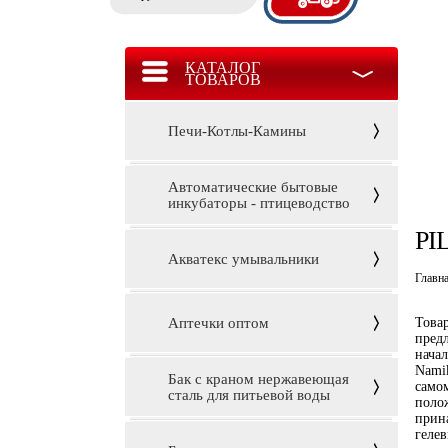
КАТАЛОГ
ТОВАРОВ
Печи-Котлы-Камины
Автоматические бытовые
инкубаторы - птицеводство
PI
Акватекс умывальники
Главн
Аптечки оптом
Това
пред
начал
Nami
Бак с краном нержавеющая
самом
сталь для питьевой воды
поло
прин
геле