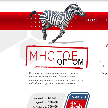
О НАС
8
Крупная оптовая компания-склад товаров
Напр
народного потребления. Эксклюзивные
европейские новинки на рынке, оптовые цены,
гибкий подход к постоянным клиентам.
мелкий:
от 65 000
средний:
от 200 000
крупный:
от 300 000